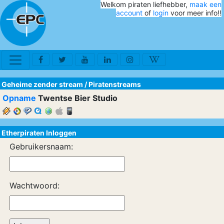
Welkom piraten liefhebber,
maak een
account
of
login
voor meer info!!
Geheime zender stream
/
Piratenstreams
Opname
Twentse Bier Studio
Etherpiraten Inloggen
Gebruikersnaam:
Wachtwoord: