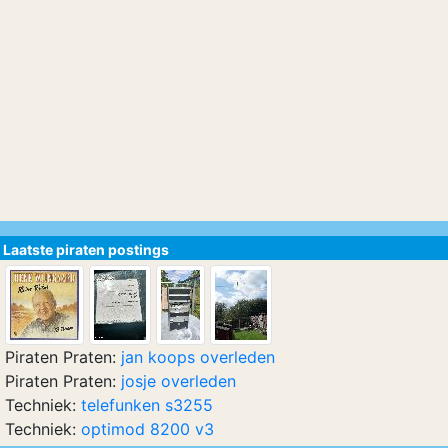
Laatste piraten postings
Piraten Praten:
jan koops overleden
Piraten Praten:
josje overleden
Techniek:
telefunken s3255
Techniek:
optimod 8200 v3