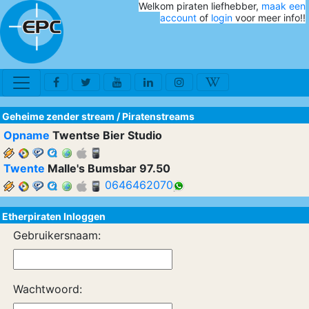
Welkom piraten liefhebber,
maak een
account
of
login
voor meer info!!
Geheime zender stream
/
Piratenstreams
Opname
Twentse Bier Studio
Twente
Malle's Bumsbar 97.50
0646462070
Etherpiraten Inloggen
Gebruikersnaam:
Wachtwoord: