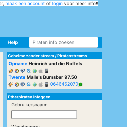
er,
maak een account
of
login
voor meer info!!
Help
Geheime zender stream
/
Piratenstreams
Opname
Heinrich und die Noffels
Twente
Malle's Bumsbar 97.50
0646462070
Etherpiraten Inloggen
Gebruikersnaam:
Wachtwoord: