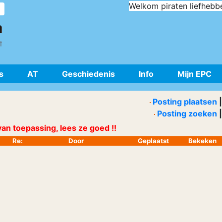
Welkom piraten liefhebb
s
AT
Geschiedenis
Info
Mijn EPC
Posting plaatsen
|
Posting zoeken
|
an toepassing, lees ze goed !!
Re:
Door
Geplaatst
Bekeken