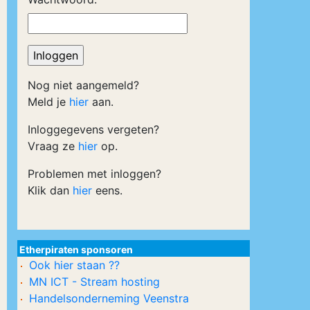
Nog niet aangemeld?
Meld je
hier
aan.
Inloggegevens vergeten?
Vraag ze
hier
op.
Problemen met inloggen?
Klik dan
hier
eens.
Etherpiraten sponsoren
Ook hier staan ??
MN ICT - Stream hosting
Handelsonderneming Veenstra