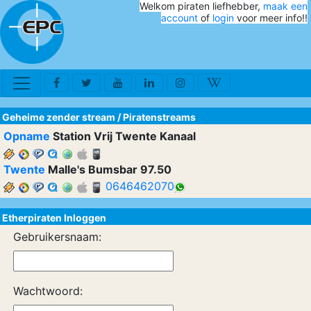
Welkom piraten liefhebber,
maak een
account
of
login
voor meer info!!
Geheime zender stream
/
Piratenstreams
Opname
Station Vrij Twente Kanaal
Twente
Malle's Bumsbar 97.50
0646462070
Etherpiraten Inloggen
Gebruikersnaam:
Wachtwoord: