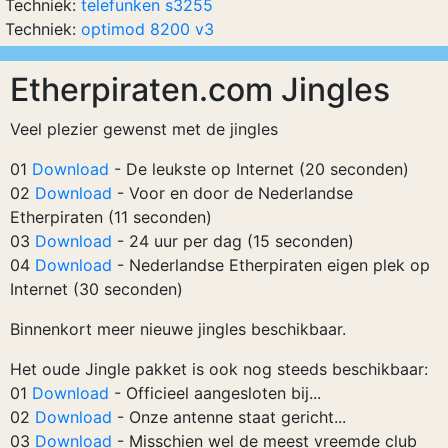
Techniek:
telefunken s3255
Techniek:
optimod 8200 v3
Etherpiraten.com Jingles
Veel plezier gewenst met de jingles
01
Download
- De leukste op Internet (20 seconden)
02
Download
- Voor en door de Nederlandse
Etherpiraten (11 seconden)
03
Download
- 24 uur per dag (15 seconden)
04
Download
- Nederlandse Etherpiraten eigen plek op
Internet (30 seconden)
Binnenkort meer nieuwe jingles beschikbaar.
Het oude Jingle pakket is ook nog steeds beschikbaar:
01
Download
- Officieel aangesloten bij...
02
Download
- Onze antenne staat gericht...
03
Download
- Misschien wel de meest vreemde club