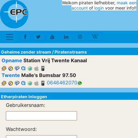
Welkom piraten liefhebber,
maak een
account
of
login
voor meer info!!
Geheime zender stream
/
Piratenstreams
Opname
Station Vrij Twente Kanaal
Twente
Malle's Bumsbar 97.50
0646462070
Etherpiraten Inloggen
Gebruikersnaam:
Wachtwoord: