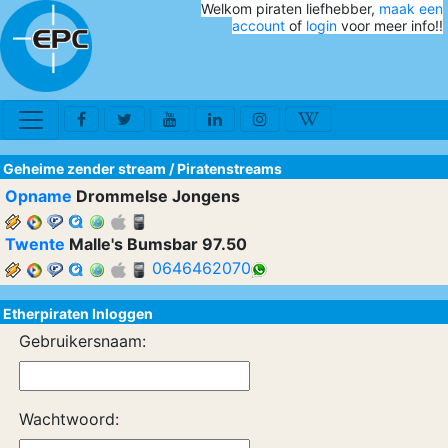
Welkom piraten liefhebber,
maak een
account
of
login
voor meer info!!
Geheime zender stream
/
Piratenstreams
Opname
Drommelse Jongens
Twente
Malle's Bumsbar 97.50
0646462070
Etherpiraten Inloggen
Gebruikersnaam:
Wachtwoord: