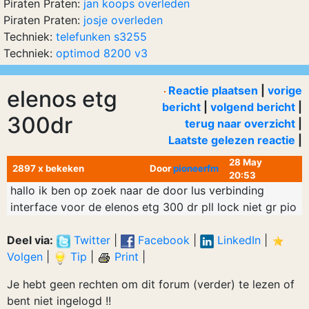
Piraten Praten:
jan koops overleden
Piraten Praten:
josje overleden
Techniek:
telefunken s3255
Techniek:
optimod 8200 v3
Reactie plaatsen
|
vorige
elenos etg
bericht
|
volgend bericht
|
300dr
terug naar overzicht
|
Laatste gelezen reactie
|
28 May
2897 x bekeken
Door
pioneerfm
20:53
hallo ik ben op zoek naar de door lus verbinding
interface voor de elenos etg 300 dr pll lock niet gr pio
Deel via:
Twitter
|
Facebook
|
LinkedIn
|
Volgen
|
Tip
|
Print
|
Je hebt geen rechten om dit forum (verder) te lezen of
bent niet ingelogd !!