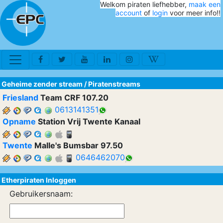
Welkom piraten liefhebber,
maak een
account
of
login
voor meer info!!
Geheime zender stream
/
Piratenstreams
Friesland
Team CRF 107.20
0613141351
Opname
Station Vrij Twente Kanaal
Twente
Malle's Bumsbar 97.50
0646462070
Etherpiraten Inloggen
Gebruikersnaam: