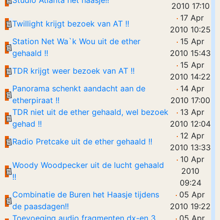
Studio Atlanta het haasje!!
2010 17:10
17 Apr
Twillight krijgt bezoek van AT !!
2010 10:25
Station Net Wa`k Wou uit de ether
15 Apr
gehaald !!
2010 15:43
15 Apr
TDR krijgt weer bezoek van AT !!
2010 14:22
Panorama schenkt aandacht aan de
14 Apr
etherpiraat !!
2010 17:00
TDR niet uit de ether gehaald, wel bezoek
13 Apr
gehad !!
2010 12:04
12 Apr
Radio Pretcake uit de ether gehaald !!
2010 13:33
10 Apr
Woody Woodpecker uit de lucht gehaald
2010
!!
09:24
Combinatie de Buren het Haasje tijdens
05 Apr
de paasdagen!!
2010 19:22
Toevoeging audio fragmenten dx-en 3
05 Apr