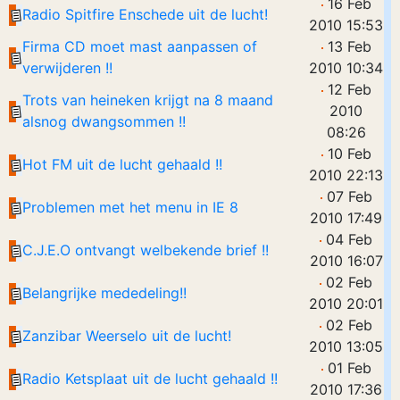
16 Feb
Radio Spitfire Enschede uit de lucht!
2010 15:53
Firma CD moet mast aanpassen of
13 Feb
verwijderen !!
2010 10:34
12 Feb
Trots van heineken krijgt na 8 maand
2010
alsnog dwangsommen !!
08:26
10 Feb
Hot FM uit de lucht gehaald !!
2010 22:13
07 Feb
Problemen met het menu in IE 8
2010 17:49
04 Feb
C.J.E.O ontvangt welbekende brief !!
2010 16:07
02 Feb
Belangrijke mededeling!!
2010 20:01
02 Feb
Zanzibar Weerselo uit de lucht!
2010 13:05
01 Feb
Radio Ketsplaat uit de lucht gehaald !!
2010 17:36