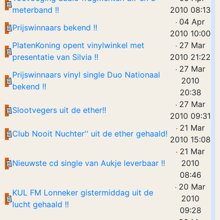
meterband !!
2010 08:13
04 Apr
Prijswinnaars bekend !!
2010 10:00
PlatenKoning opent vinylwinkel met
27 Mar
presentatie van Silvia !!
2010 21:22
27 Mar
Prijswinnaars vinyl single Duo Nationaal
2010
bekend !!
20:38
27 Mar
Slootvegers uit de ether!!
2010 09:31
21 Mar
Club Nooit Nuchter'' uit de ether gehaald!
2010 15:08
21 Mar
Nieuwste cd single van Aukje leverbaar !!
2010
08:46
20 Mar
KUL FM Lonneker gistermiddag uit de
2010
lucht gehaald !!
09:28