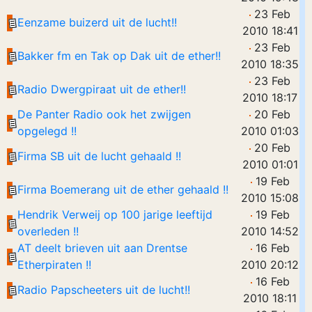
23 Feb
Eenzame buizerd uit de lucht!!
2010 18:41
23 Feb
Bakker fm en Tak op Dak uit de ether!!
2010 18:35
23 Feb
Radio Dwergpiraat uit de ether!!
2010 18:17
De Panter Radio ook het zwijgen
20 Feb
opgelegd !!
2010 01:03
20 Feb
Firma SB uit de lucht gehaald !!
2010 01:01
19 Feb
Firma Boemerang uit de ether gehaald !!
2010 15:08
Hendrik Verweij op 100 jarige leeftijd
19 Feb
overleden !!
2010 14:52
AT deelt brieven uit aan Drentse
16 Feb
Etherpiraten !!
2010 20:12
16 Feb
Radio Papscheeters uit de lucht!!
2010 18:11