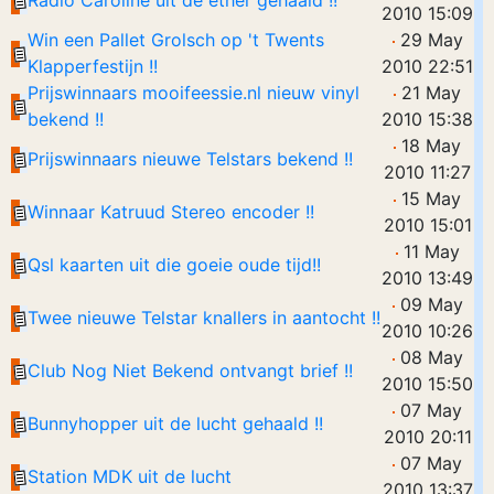
Radio Caroline uit de ether gehaald !!
2010 15:09
Win een Pallet Grolsch op 't Twents
29 May
Klapperfestijn !!
2010 22:51
Prijswinnaars mooifeessie.nl nieuw vinyl
21 May
bekend !!
2010 15:38
18 May
Prijswinnaars nieuwe Telstars bekend !!
2010 11:27
15 May
Winnaar Katruud Stereo encoder !!
2010 15:01
11 May
Qsl kaarten uit die goeie oude tijd!!
2010 13:49
09 May
Twee nieuwe Telstar knallers in aantocht !!
2010 10:26
08 May
Club Nog Niet Bekend ontvangt brief !!
2010 15:50
07 May
Bunnyhopper uit de lucht gehaald !!
2010 20:11
07 May
Station MDK uit de lucht
2010 13:37