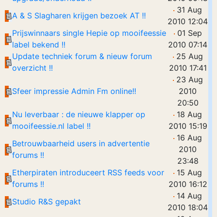
31 Aug
A & S Slagharen krijgen bezoek AT !!
2010 12:04
Prijswinnaars single Hepie op mooifeessie
01 Sep
label bekend !!
2010 07:14
Update techniek forum & nieuw forum
25 Aug
overzicht !!
2010 17:41
23 Aug
Sfeer impressie Admin Fm online!!
2010
20:50
Nu leverbaar : de nieuwe klapper op
18 Aug
mooifeessie.nl label !!
2010 15:19
16 Aug
Betrouwbaarheid users in advertentie
2010
forums !!
23:48
Etherpiraten introduceert RSS feeds voor
15 Aug
forums !!
2010 16:12
14 Aug
Studio R&S gepakt
2010 18:04