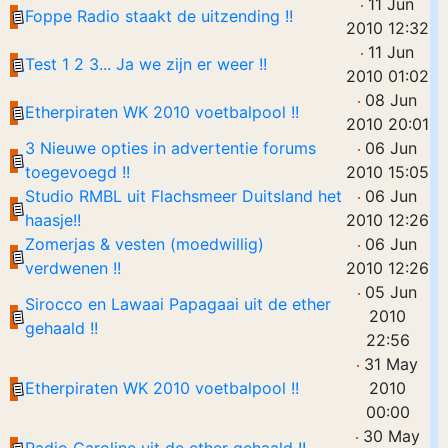
11 Jun
Foppe Radio staakt de uitzending !!
2010 12:32
11 Jun
Test 1 2 3... Ja we zijn er weer !!
2010 01:02
08 Jun
Etherpiraten WK 2010 voetbalpool !!
2010 20:01
3 Nieuwe opties in advertentie forums
06 Jun
toegevoegd !!
2010 15:05
Studio RMBL uit Flachsmeer Duitsland het
06 Jun
haasje!!
2010 12:26
Zomerjas & vesten (moedwillig)
06 Jun
verdwenen !!
2010 12:26
05 Jun
Sirocco en Lawaai Papagaai uit de ether
2010
gehaald !!
22:56
31 May
Etherpiraten WK 2010 voetbalpool !!
2010
00:00
30 May