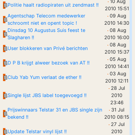
10 Aug
Politie haalt radiopiraten uit zendmast !!
2010 15:51
Agentschap Telecom medewerker
09 Aug
schroomt niet en opent topic !
2010 14:30
Dinsdag 10 Augustus Suis feest te
08 Aug
Slagharen !!
2010 16:00
08 Aug
User blokkeren van Privé berichten
2010 15:37
05 Aug
D P B krijgt alweer bezoek van AT !!
2010 14:41
03 Aug
Club Yab Yum verlaat de ether !!
2010 12:11
28 Jul
Single lijst JBS label toegevoegd !!
2010
23:46
Prijswinnaars Telstar 31 en JBS single zijn
31 Jul
bekend !!
2010 08:15
27 Jul
Update Telstar vinyl lijst !!
2010