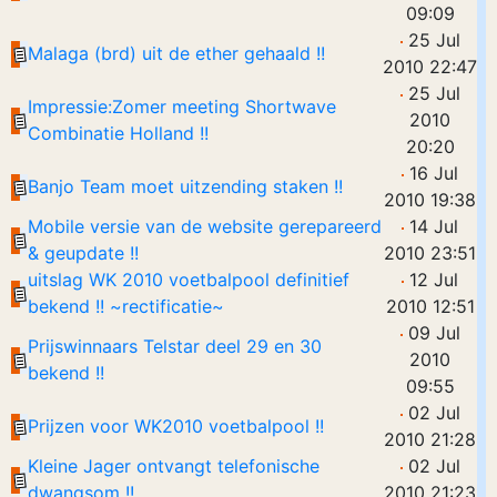
09:09
25 Jul
Malaga (brd) uit de ether gehaald !!
2010 22:47
25 Jul
Impressie:Zomer meeting Shortwave
2010
Combinatie Holland !!
20:20
16 Jul
Banjo Team moet uitzending staken !!
2010 19:38
Mobile versie van de website gerepareerd
14 Jul
& geupdate !!
2010 23:51
uitslag WK 2010 voetbalpool definitief
12 Jul
bekend !! ~rectificatie~
2010 12:51
09 Jul
Prijswinnaars Telstar deel 29 en 30
2010
bekend !!
09:55
02 Jul
Prijzen voor WK2010 voetbalpool !!
2010 21:28
Kleine Jager ontvangt telefonische
02 Jul
dwangsom !!
2010 21:23