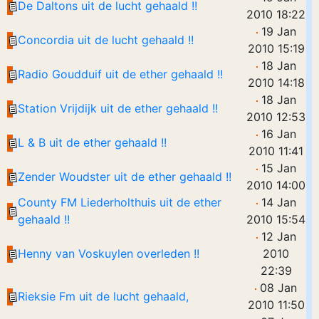
De Daltons uit de lucht gehaald !!
2010 18:22
19 Jan
Concordia uit de lucht gehaald !!
2010 15:19
18 Jan
Radio Goudduif uit de ether gehaald !!
2010 14:18
18 Jan
Station Vrijdijk uit de ether gehaald !!
2010 12:53
16 Jan
L & B uit de ether gehaald !!
2010 11:41
15 Jan
Zender Woudster uit de ether gehaald !!
2010 14:00
County FM Liederholthuis uit de ether
14 Jan
gehaald !!
2010 15:54
12 Jan
Henny van Voskuylen overleden !!
2010
22:39
08 Jan
Rieksie Fm uit de lucht gehaald,
2010 11:50