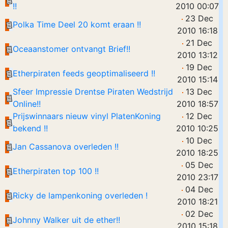
!!
2010 00:07
23 Dec
Polka Time Deel 20 komt eraan !!
2010 16:18
21 Dec
Oceaanstomer ontvangt Brief!!
2010 13:12
19 Dec
Etherpiraten feeds geoptimaliseerd !!
2010 15:14
Sfeer Impressie Drentse Piraten Wedstrijd
13 Dec
Online!!
2010 18:57
Prijswinnaars nieuw vinyl PlatenKoning
12 Dec
bekend !!
2010 10:25
10 Dec
Jan Cassanova overleden !!
2010 18:25
05 Dec
Etherpiraten top 100 !!
2010 23:17
04 Dec
Ricky de lampenkoning overleden !
2010 18:21
02 Dec
Johnny Walker uit de ether!!
2010 15:18