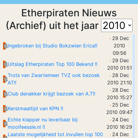
Etherpiraten Nieuws
(Archief) uit het jaar
29 Dec
Ingebroken bij Studio Bokzwien Erica!!
2010
09:56
29 Dec
Uitslag Etherpiraten Top 100 Bekend !!
2010 01:51
Trots van Zwartemeer TVZ ook bezoek
28 Dec
AT!!
2010 21:10
28 Dec
Club denakker krijgt bezoek van A.T!!
2010 15:27
25 Dec
Kerstmaaltijd van KPN !!
2010 09:47
Echte klapper nu leverbaar bij
24 Dec
mooifeessie.nl !!
2010 16:29
Laatste mogelijkheid tot invullen top 100
24 Dec