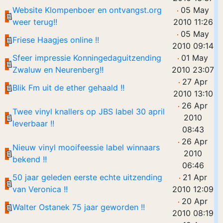
Website Klompenboer en ontvangst.org
05 May
weer terug!!
2010 11:26
05 May
Friese Haagjes online !!
2010 09:14
Sfeer impressie Konningedaguitzending
01 May
Zwaluw en Neurenberg!!
2010 23:07
27 Apr
Blik Fm uit de ether gehaald !!
2010 13:10
26 Apr
Twee vinyl knallers op JBS label 30 april
2010
leverbaar !!
08:43
26 Apr
Nieuw vinyl mooifeessie label winnaars
2010
bekend !!
06:46
50 jaar geleden eerste echte uitzending
21 Apr
van Veronica !!
2010 12:09
20 Apr
Walter Ostanek 75 jaar geworden !!
2010 08:19