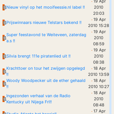
19 Apr
Nieuw vinyl op het mooifeessie.nl label !!
2010
20:03
19 Apr
Prijswinnaars nieuwe Telstars bekend !!
2010 15:28
19 Apr
Super feestavond te Weiteveen, zaterdag
2010
a.s !!
08:59
19 Apr
Silvia brengt 111e piratenlied uit !!
2010
08:38
Krachttoer on tour het zwijgen opgelegd
18 Apr
!!
2010 13:59
Woody Woodpecker uit de ether gehaald
18 Apr
!!
2010 10:27
18 Apr
Ingezonden verhaal van de Radio
2010
Kentucky uit Nijega Frl!!
08:48
17 Apr