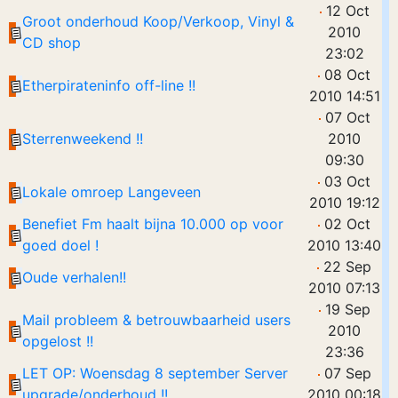
12 Oct
Groot onderhoud Koop/Verkoop, Vinyl &
2010
CD shop
23:02
08 Oct
Etherpirateninfo off-line !!
2010 14:51
07 Oct
Sterrenweekend !!
2010
09:30
03 Oct
Lokale omroep Langeveen
2010 19:12
Benefiet Fm haalt bijna 10.000 op voor
02 Oct
goed doel !
2010 13:40
22 Sep
Oude verhalen!!
2010 07:13
19 Sep
Mail probleem & betrouwbaarheid users
2010
opgelost !!
23:36
LET OP: Woensdag 8 september Server
07 Sep
upgrade/onderhoud !!
2010 00:18