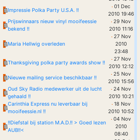
01 Dec
Impressie Polka Party U.S.A. !!
2010 19:46
Prijswinnaars nieuw vinyl mooifeessie
29 Nov
bekend !!
2010 11:16
27 Nov
Maria Hellwig overleden
2010
23:48
27 Nov
Thanksgiving polka party awards show !!
2010 12:12
25 Nov
Nieuwe mailing service beschikbaar !!
2010 15:56
Oud Sky Radio medewerker uit de lucht
24 Nov
gehaald !!
2010 10:21
Carinthia Express nu leverbaar bij
18 Nov
mooifeessie.nl !!
2010 10:52
04 Nov
!!Diefstal bij station M.A.D.!! > Goed lezen
2010
AUB!!<
08:40