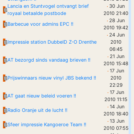
Lancia en Stuntvogel ontvangt brief
30 Jun
royaal betaalde postbode
2010 21:40
28 Jun
Barbecue voor admins EPC !!
2010 19:42
24 Jun
Impressie station DubbelD Z-O Drenthe
2010
06:45
21 Jun
AT bezorgd sinds vandaag brieven !!
2010 15:48
17 Jun
Prijswinnaars nieuw vinyl JBS bekend !!
2010
22:29
17 Jun
AT gaat nieuw beleid voeren !!
2010 11:15
14 Jun
Radio Oranje uit de lucht !!
2010 18:40
13 Jun
Sfeer impressie Kangoeroe Team !!
2010 07:55