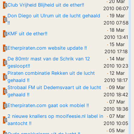
20 Mar
Club Vrijheid Blijheid uit de ether!!
2010 06:07
Don Diego uit Ulrum uit de lucht gehaald
19 Mar
!!
2010 07:58
18 Mar
KMF uit de ether!!
2010 13:41
15 Mar
Etherpiraten.com website update !!
2010 17:18
De 80mtr mast van de Schrik van 12
14 Mar
gesloopt!!
2010 10:23
Piraten combinatie Rekken uit de lucht
12 Mar
gehaald !!
2010 18:17
Strobaal FM uit Dedemsvaart uit de lucht
09 Mar
gehaald !!
2010 18:42
07 Mar
Etherpiraten.com gaat ook mobiel !!
2010 18:36
2 nieuwe knallers op mooifeesie.nl label in
07 Mar
aantocht !!
2010 10:05
05 Mar