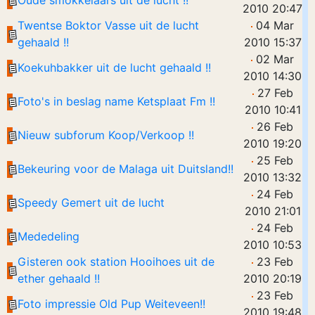
Oude smokkelaars uit de lucht !!
2010 20:47
Twentse Boktor Vasse uit de lucht
04 Mar
gehaald !!
2010 15:37
02 Mar
Koekuhbakker uit de lucht gehaald !!
2010 14:30
27 Feb
Foto's in beslag name Ketsplaat Fm !!
2010 10:41
26 Feb
Nieuw subforum Koop/Verkoop !!
2010 19:20
25 Feb
Bekeuring voor de Malaga uit Duitsland!!
2010 13:32
24 Feb
Speedy Gemert uit de lucht
2010 21:01
24 Feb
Mededeling
2010 10:53
Gisteren ook station Hooihoes uit de
23 Feb
ether gehaald !!
2010 20:19
23 Feb
Foto impressie Old Pup Weiteveen!!
2010 19:48