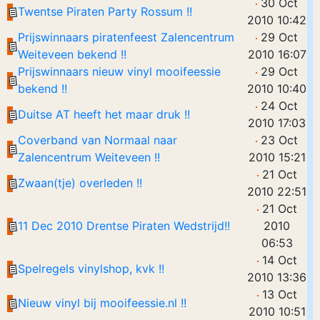
30 Oct
Twentse Piraten Party Rossum !!
2010 10:42
Prijswinnaars piratenfeest Zalencentrum
29 Oct
Weiteveen bekend !!
2010 16:07
Prijswinnaars nieuw vinyl mooifeessie
29 Oct
bekend !!
2010 10:40
24 Oct
Duitse AT heeft het maar druk !!
2010 17:03
Coverband van Normaal naar
23 Oct
Zalencentrum Weiteveen !!
2010 15:21
21 Oct
Zwaan(tje) overleden !!
2010 22:51
21 Oct
11 Dec 2010 Drentse Piraten Wedstrijd!!
2010
06:53
14 Oct
Spelregels vinylshop, kvk !!
2010 13:36
13 Oct
Nieuw vinyl bij mooifeessie.nl !!
2010 10:51