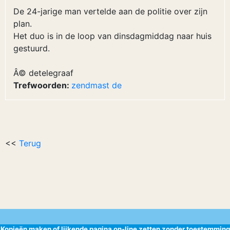
De 24-jarige man vertelde aan de politie over zijn
plan.
Het duo is in de loop van dinsdagmiddag naar huis
gestuurd.
Â© detelegraaf
Trefwoorden:
zendmast
de
<<
Terug
Kopieën maken of lijkende pagina on-line zetten zonder toestemming