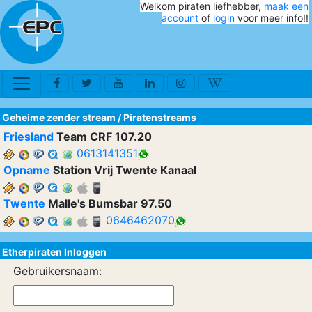
Welkom piraten liefhebber,
maak een
account
of
login
voor meer info!!
Geheime zender stream
/
Piratenstreams
Friesland
Team CRF 107.20
0613141351
Opname
Station Vrij Twente Kanaal
Twente
Malle's Bumsbar 97.50
0646462070
Etherpiraten Inloggen
Gebruikersnaam: