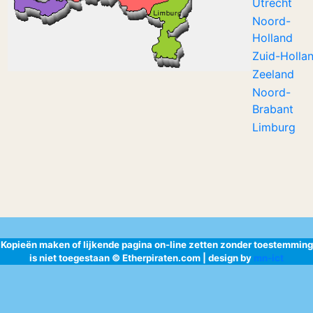
Utrecht
Noord-
Holland
Zuid-Holla
Zeeland
Noord-
Brabant
Limburg
Kopieën maken of lijkende pagina on-line zetten zonder toestemming
is niet toegestaan © Etherpiraten.com | design by
mn-ict