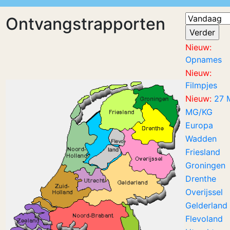
Ontvangstrapporten
Nieuw:
Opnames
Nieuw:
Filmpjes
Nieuw:
27 
MG/KG
Europa
Wadden
Friesland
Groningen
Drenthe
Overijssel
Gelderland
Flevoland