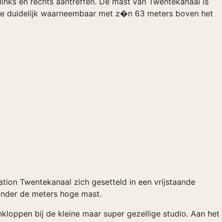
links en rechts aantreffen. De mast van Twentekanaal is
s ie duidelijk waarneembaar met z�n 63 meters boven het
ion Twentekanaal zich gesetteld in een vrijstaande
onder de meters hoge mast.
loppen bij de kleine maar super gezellige studio. Aan het