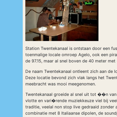
Station Twentekanaal is ontstaan door een fu
toenmalige locale omroep Agelo, ook een pira
de 97.15, maar al snel boven de 40 meter met
De naam Twentekanaal ontleent zich aan de lo
Deze locatie bevond zich vlak langs het Twent
meebracht was mooi meegenomen.
Twentekanaal groeide al snel uit tot ��n van 
vlotte en vari�rende muziekkeuze viel bij ve
traditie, veelal non stop live gedraaid zonder
combinatie met 8 Italiaanse dipolen, de soun