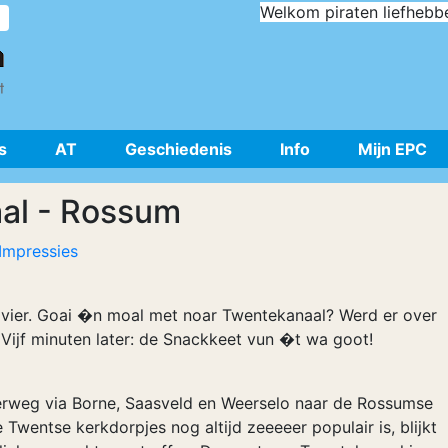
Welkom piraten liefhebb
s
AT
Geschiedenis
Info
Mijn EPC
al - Rossum
Impressies
vier. Goai �n moal met noar Twentekanaal? Werd er over
jf minuten later: de Snackkeet vun �t wa goot!
derweg via Borne, Saasveld en Weerselo naar de Rossumse
 Twentse kerkdorpjes nog altijd zeeeeer populair is, blijkt