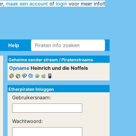
er,
maak een account
of
login
voor meer info!!
Help
Geheime zender stream
/
Piratenstreams
Opname
Heinrich und die Noffels
Etherpiraten Inloggen
Gebruikersnaam:
Wachtwoord: