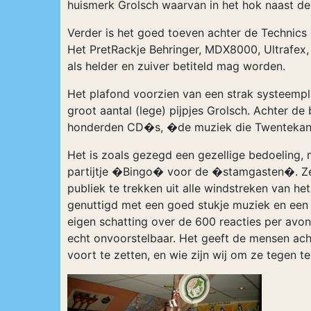
huismerk Grolsch waarvan in het hok naast de
Verder is het goed toeven achter de Technics 
Het PretRackje Behringer, MDX8000, Ultrafex, 
als helder en zuiver betiteld mag worden.
Het plafond voorzien van een strak systeempl
groot aantal (lege) pijpjes Grolsch. Achter d
honderden CD�s, �de muziek die Twentekanaa
Het is zoals gezegd een gezellige bedoeling, 
partijtje �Bingo� voor de �stamgasten�. Zel
publiek te trekken uit alle windstreken van he
genuttigd met een goed stukje muziek en een t
eigen schatting over de 600 reacties per avo
echt onvoorstelbaar. Het geeft de mensen ac
voort te zetten, en wie zijn wij om ze tegen t