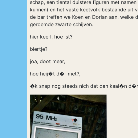
schap, een tiental duistere figuren met namen
kunnen) en het vaste keetvolk bestaande uit v
de bar treffen we Koen en Dorian aan, welke 
geroemde zwarte schijven.
hier keerl, hoe ist?
biertje?
joa, doot mear,
hoe heij�t d�r met?,
�k snap nog steeds nich dat den kaal�n d�r 