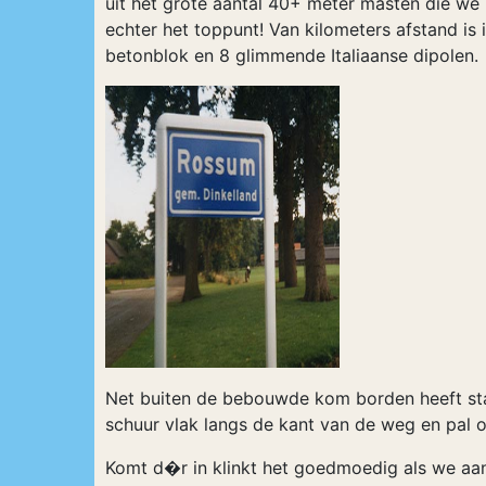
uit het grote aantal 40+ meter masten die we 
echter het toppunt! Van kilometers afstand i
betonblok en 8 glimmende Italiaanse dipolen.
Net buiten de bebouwde kom borden heeft stat
schuur vlak langs de kant van de weg en pal 
Komt d�r in klinkt het goedmoedig als we aank