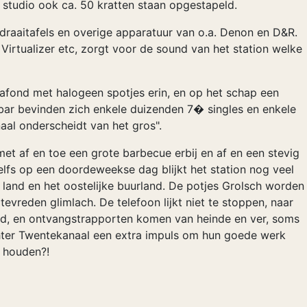
 studio ook ca. 50 kratten staan opgestapeld.
draaitafels en overige apparatuur van o.a. Denon en D&R.
Virtualizer etc, zorgt voor de sound van het station welke
afond met halogeen spotjes erin, en op het schap een
e bar bevinden zich enkele duizenden 7� singles en enkele
l onderscheidt van het gros".
met af en toe een grote barbecue erbij en af en een stevig
fs op een doordeweekse dag blijkt het station nog veel
t land en het oostelijke buurland. De potjes Grolsch worden
evreden glimlach. De telefoon lijkt niet te stoppen, naar
nd, en ontvangstrapporten komen van heinde en ver, soms
hter Twentekanaal een extra impuls om hun goede werk
e houden?!