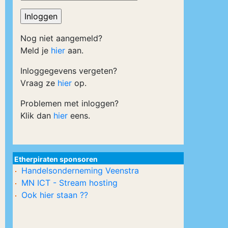
Nog niet aangemeld?
Meld je
hier
aan.
Inloggegevens vergeten?
Vraag ze
hier
op.
Problemen met inloggen?
Klik dan
hier
eens.
Etherpiraten sponsoren
Handelsonderneming Veenstra
MN ICT - Stream hosting
Ook hier staan ??