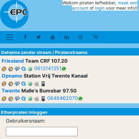
Welkom piraten liefhebber,
maak een
account
of
login
voor meer info!!
Geheime zender stream
/
Piratenstreams
Friesland
Team CRF 107.20
0613141351
Opname
Station Vrij Twente Kanaal
Twente
Malle's Bumsbar 97.50
0646462070
Etherpiraten Inloggen
Gebruikersnaam: