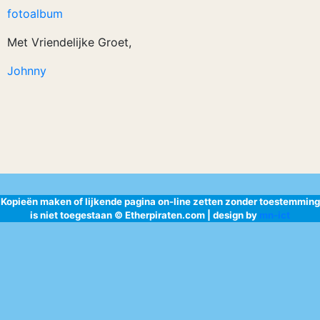
fotoalbum
Met Vriendelijke Groet,
Johnny
Kopieën maken of lijkende pagina on-line zetten zonder toestemming
is niet toegestaan © Etherpiraten.com | design by
mn-ict