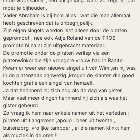
in de woonkamer , een uurtje lang ,want zo zegt hij ,dat
moet je bijhouden.
Vader Abraham is bij hem alles : wat die man allemaal
heeft geschreven dat is onbegrijpelijk.
Zijn eigen singels werden niet alleen door de piraten
gepromoot , nee ook Adje Roland van de TROS
promote bijna al zijn uitgebracht materiaal.
De promotie onder de piraten verliep via een
platenwinkel die zijn vroegere vrouw had in Raalte.
Kwam er weer een nieuwe singel uit van Wim ,en hij was
in de platenzaak aanwezig ,kregen de klanten die goed
kochten gratis een singel van hemzelf.
Ja dat herinnerd hij zich nog als de dag van gister.
Maar veel meer dingen herinnerd hij zich als was het
gister gebeurd.
Zo vraag ik hem naar enkele namen uit het verleden :
piraten uit Langeveen ,apollo , beer uit twente ,
buitenzorg ,vrolijke tamboer , al die namen klinkt hem
als muziek in de oren !!