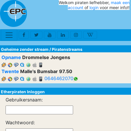
Welkom piraten liefhebber,
maak een
account
of
login
voor meer info!!
Geheime zender stream
/
Piratenstreams
Opname
Drommelse Jongens
Twente
Malle's Bumsbar 97.50
0646462070
Etherpiraten Inloggen
Gebruikersnaam:
Wachtwoord: