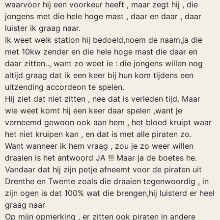
waarvoor hij een voorkeur heeft , maar zegt hij , die
jongens met die hele hoge mast , daar en daar , daar
luister ik graag naar.
Ik weet welk station hij bedoeld,noem de naam,ja die
met 10kw zender en die hele hoge mast die daar en
daar zitten.., want zo weet ie : die jongens willen nog
altijd graag dat ik een keer bij hun kom tijdens een
uitzending accordeon te spelen.
Hij ziet dat niet zitten , nee dat is verleden tijd. Maar
wie weet komt hij een keer daar spelen ,want je
verneemd gewoon ook aan hem , het bloed kruipt waar
het niet kruipen kan , en dat is met alle piraten zo.
Want wanneer ik hem vraag , zou je zo weer willen
draaien is het antwoord JA !!! Maar ja de boetes he.
Vandaar dat hij zijn petje afneemt voor de piraten uit
Drenthe en Twente zoals die draaien tegenwoordig , in
zijn ogen is dat 100% wat die brengen,hij luisterd er heel
graag naar
Op mijn opmerking , er zitten ook piraten in andere