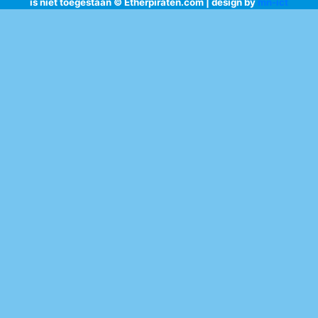
is niet toegestaan © Etherpiraten.com | design by
mn-ict