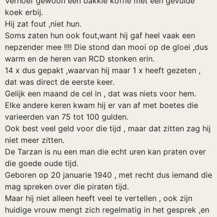
Verhoef gewoon een bakkie koffie met een gevulde
koek erbij.
Hij zat fout ,niet hun.
Soms zaten hun ook fout,want hij gaf heel vaak een
nepzender mee !!!! Die stond dan mooi op de gloei ,dus
warm en de heren van RCD stonken erin.
14 x dus gepakt ,waarvan hij maar 1 x heeft gezeten ,
dat was direct de eerste keer.
Gelijk een maand de cel in , dat was niets voor hem.
Elke andere keren kwam hij er van af met boetes die
varieerden van 75 tot 100 gulden.
Ook best veel geld voor die tijd , maar dat zitten zag hij
niet meer zitten.
De Tarzan is nu een man die echt uren kan praten over
die goede oude tijd.
Geboren op 20 januarie 1940 , met recht dus iemand die
mag spreken over die piraten tijd.
Maar hij niet alleen heeft veel te vertellen , ook zijn
huidige vrouw mengt zich regelmatig in het gesprek ,en