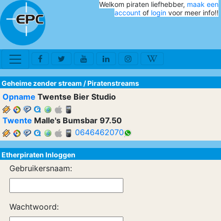
Welkom piraten liefhebber,
maak een
account
of
login
voor meer info!!
Geheime zender stream
/
Piratenstreams
Opname
Twentse Bier Studio
Twente
Malle's Bumsbar 97.50
0646462070
Etherpiraten Inloggen
Gebruikersnaam:
Wachtwoord: