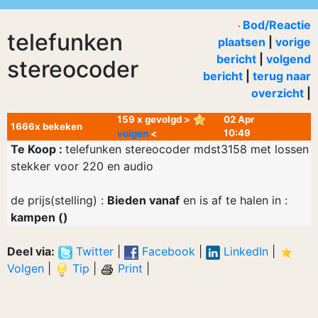
Bod/Reactie
telefunken
plaatsen
|
vorige
bericht
|
volgend
stereocoder
bericht
|
terug naar
overzicht
|
159 x gevolgd >
02 Apr
1666x bekeken
10:49
volgen
<
Te Koop :
telefunken stereocoder mdst3158 met lossen
stekker voor 220 en audio
de prijs(stelling) :
Bieden vanaf
en is af te halen in :
kampen ()
Deel via:
Twitter
|
Facebook
|
LinkedIn
|
Volgen
|
Tip
|
Print
|