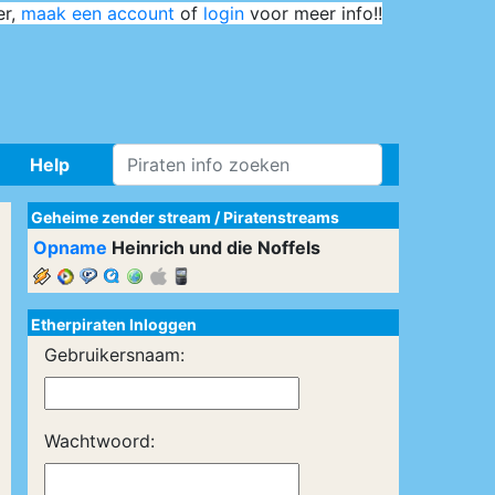
er,
maak een account
of
login
voor meer info!!
Help
Geheime zender stream
/
Piratenstreams
Opname
Heinrich und die Noffels
Etherpiraten Inloggen
Gebruikersnaam:
Wachtwoord: