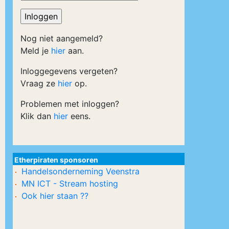
Nog niet aangemeld?
Meld je
hier
aan.
Inloggegevens vergeten?
Vraag ze
hier
op.
Problemen met inloggen?
Klik dan
hier
eens.
Etherpiraten sponsoren
Handelsonderneming Veenstra
MN ICT - Stream hosting
Ook hier staan ??