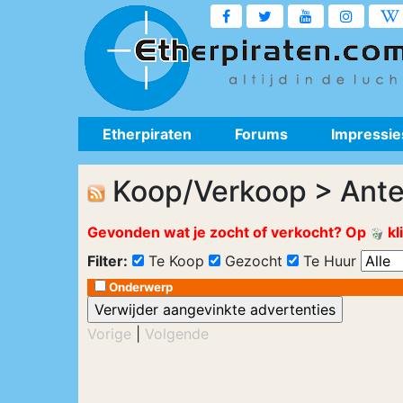
Etherpiraten
Forums
Impressie
Koop/Verkoop > Ant
Gevonden wat je zocht of verkocht? Op
kl
Filter:
Te Koop
Gezocht
Te Huur
Onderwerp
Vorige
|
Volgende