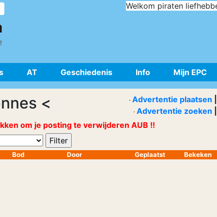
Welkom piraten liefhebb
s
AT
Geschiedenis
Info
Mijn EPC
ennes <
Advertentie plaatsen
|
Advertentie zoeken
|
ikken om je posting te verwijderen AUB !!
Bod
Door
Geplaatst
Bekeken