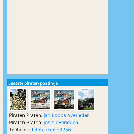
Laatste piraten postings
Piraten Praten:
jan koops overleden
Piraten Praten:
josje overleden
Techniek:
telefunken s3255