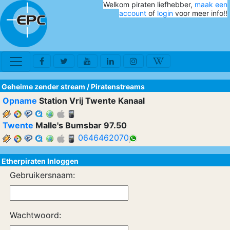
Welkom piraten liefhebber,
maak een
account
of
login
voor meer info!!
Geheime zender stream
/
Piratenstreams
Opname
Station Vrij Twente Kanaal
Twente
Malle's Bumsbar 97.50
0646462070
Etherpiraten Inloggen
Gebruikersnaam:
Wachtwoord: