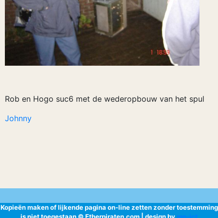
Rob en Hogo suc6 met de wederopbouw van het spul
Johnny
Kopieën maken of lijkende pagina on-line zetten zonder toestemming
is niet toegestaan © Etherpiraten.com | design by
mn-ict