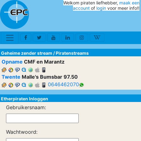
Welkom piraten liefhebber,
maak een
account
of
login
voor meer info!!
Geheime zender stream
/
Piratenstreams
Opname
CMF en Marantz
Twente
Malle's Bumsbar 97.50
0646462070
Etherpiraten Inloggen
Gebruikersnaam:
Wachtwoord: