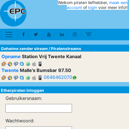
Welkom piraten liefhebber,
maak een
account
of
login
voor meer info!!
Geheime zender stream
/
Piratenstreams
Opname
Station Vrij Twente Kanaal
Twente
Malle's Bumsbar 97.50
0646462070
Etherpiraten Inloggen
Gebruikersnaam:
Wachtwoord: