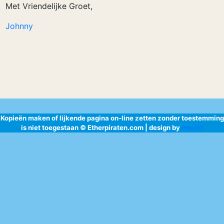
Met Vriendelijke Groet,
Johnny
Kopieën maken of lijkende pagina on-line zetten zonder toestemming
is niet toegestaan © Etherpiraten.com | design by
mn-ict