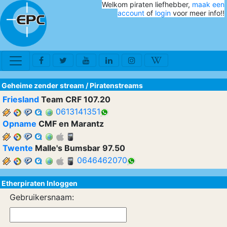
Welkom piraten liefhebber,
maak een
account
of
login
voor meer info!!
Geheime zender stream
/
Piratenstreams
Friesland
Team CRF 107.20
0613141351
Opname
CMF en Marantz
Twente
Malle's Bumsbar 97.50
0646462070
Etherpiraten Inloggen
Gebruikersnaam: