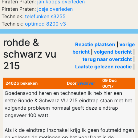
Piraten Praten:
jan koops overleden
Piraten Praten:
josje overleden
Techniek:
telefunken s3255
Techniek:
optimod 8200 v3
rohde &
Reactie plaatsen
|
vorige
schwarz vu
bericht
|
volgend bericht
|
terug naar overzicht
|
215
Laatste gelezen reactie
|
09 Dec
2402 x bekeken
Door
vwdriver
00:17
Goedenavond heren en techneuten ik heb hier een
nette Rohde & Schwarz VU 215 eindtrap staan met het
volgende probleem normaal geeft deze eindtrap
ongeveer 100 watt.
Als ik de eindtrap inschakel krijg ik geen foutmeldingen
en volgens de metingen op het voorfront is de