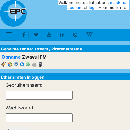
Welkom piraten liefhebber,
maak een
account
of
login
voor meer info!!
Geheime zender stream
/
Piratenstreams
Opname
Zwavul FM
Etherpiraten Inloggen
Gebruikersnaam:
Wachtwoord: