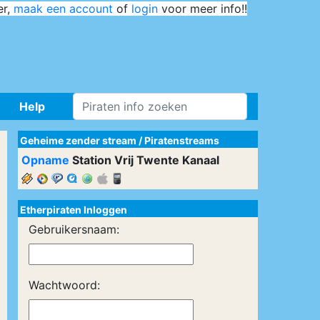
er,
maak een account
of
login
voor meer info!!
Help
Geheime zender stream
/
Piratenstreams
Opname
Station Vrij Twente Kanaal
Etherpiraten Inloggen
Gebruikersnaam:
Wachtwoord: