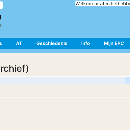
Welkom piraten liefhebb
s
AT
Geschiedenis
Info
Mijn EPC
rchief)