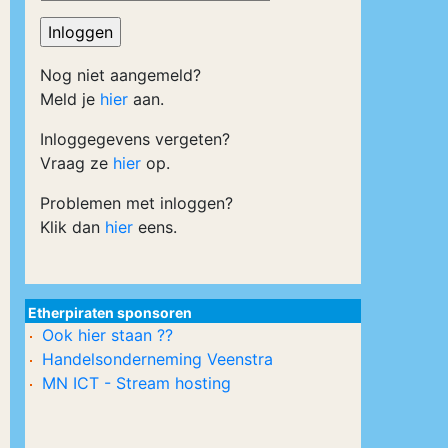
Nog niet aangemeld?
Meld je
hier
aan.
Inloggegevens vergeten?
Vraag ze
hier
op.
Problemen met inloggen?
Klik dan
hier
eens.
Etherpiraten sponsoren
Ook hier staan ??
Handelsonderneming Veenstra
MN ICT - Stream hosting