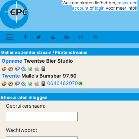
Welkom piraten liefhebber,
maak een
account
of
login
voor meer info!!
Geheime zender stream
/
Piratenstreams
Opname
Twentse Bier Studio
Twente
Malle's Bumsbar 97.50
0646462070
Etherpiraten Inloggen
Gebruikersnaam:
Wachtwoord: