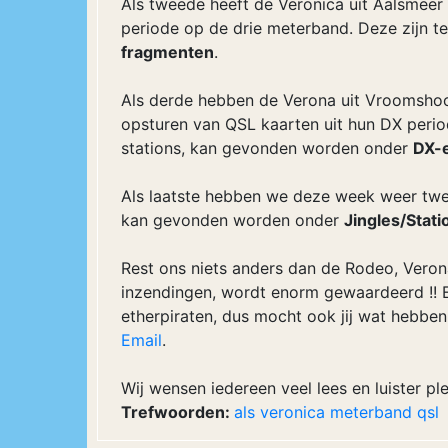
Als tweede heeft de Veronica uit Aalsmeer
periode op de drie meterband. Deze zijn t
fragmenten
.
Als derde hebben de Verona uit Vroomshoo
opsturen van QSL kaarten uit hun DX peri
stations, kan gevonden worden onder
DX-e
Als laatste hebben we deze week weer twe
kan gevonden worden onder
Jingles/Stat
Rest ons niets anders dan de Rodeo, Veron
inzendingen, wordt enorm gewaardeerd !!
etherpiraten, dus mocht ook jij wat hebben
Email
.
Wij wensen iedereen veel lees en luister plez
Trefwoorden:
als
veronica
meterband
qsl