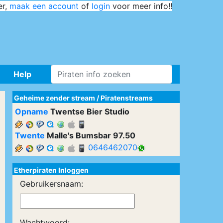
er,
maak een account
of
login
voor meer info!!
Help
Geheime zender stream
/
Piratenstreams
Opname
Twentse Bier Studio
Twente
Malle's Bumsbar 97.50
0646462070
Etherpiraten Inloggen
Gebruikersnaam:
Wachtwoord: