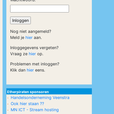
Nog niet aangemeld?
Meld je
hier
aan.
Inloggegevens vergeten?
Vraag ze
hier
op.
Problemen met inloggen?
Klik dan
hier
eens.
Etherpiraten sponsoren
Handelsonderneming Veenstra
Ook hier staan ??
MN ICT - Stream hosting