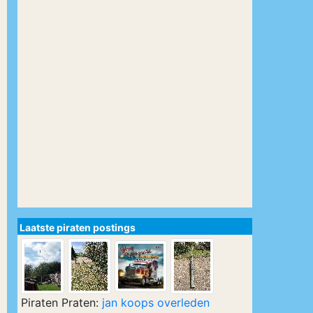
Laatste piraten postings
Piraten Praten:
jan koops overleden