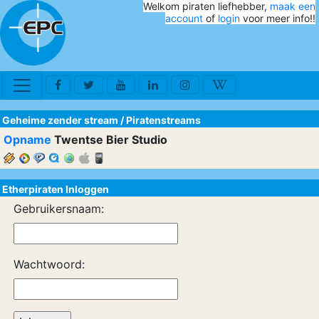
Welkom piraten liefhebber,
maak een
account
of
login
voor meer info!!
Geheime zender stream
/
Piratenstreams
Opname
Twentse Bier Studio
Etherpiraten Inloggen
Gebruikersnaam:
Wachtwoord: