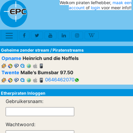
Welkom piraten liefhebber,
maak een
account
of
login
voor meer info!!
Geheime zender stream
/
Piratenstreams
Opname
Heinrich und die Noffels
Twente
Malle's Bumsbar 97.50
0646462070
Etherpiraten Inloggen
Gebruikersnaam:
Wachtwoord: