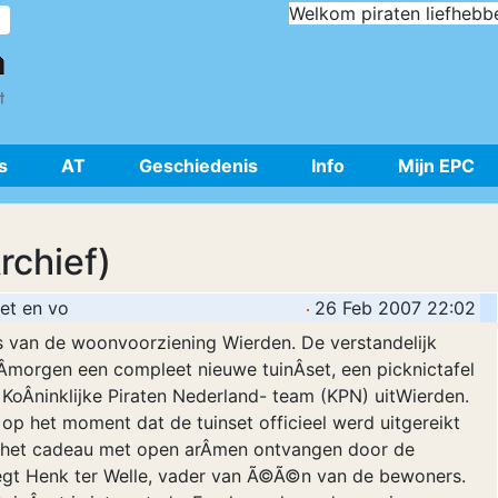
Welkom piraten liefhebb
s
AT
Geschiedenis
Info
Mijn EPC
rchief)
et en vo
26 Feb 2007 22:02
rs van de woonvoorziening Wierden. De verstandelijk
morgen een compleet nieuwe tuinÂ­set, een picknictafel
KoÂ­ninklijke Piraten Nederland- team (KPN) uitWierden.
op het moment dat de tuinset officieel werd uitgereikt
s het cadeau met open arÂ­men ontvangen door de
 zegt Henk ter Welle, vader van Ã©Ã©n van de bewoners.