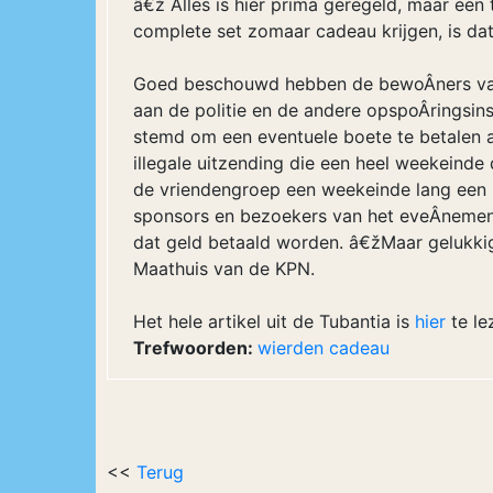
â€ž Alles is hier prima geregeld, maar een t
complete set zomaar cadeau krijgen, is dat 
Goed beschouwd hebben de bewoÂ­ners va
aan de politie en de andere opspoÂ­ringsins
stemd om een eventuele boete te betalen a
illegale uitzending die een heel weekeinde
de vriendengroep een weekeinde lang een 
sponsors en bezoekers van het eveÂ­nemen
dat geld betaald worden. â€žMaar gelukkig 
Maathuis van de KPN.
Het hele artikel uit de Tubantia is
hier
te le
Trefwoorden:
wierden
cadeau
<<
Terug