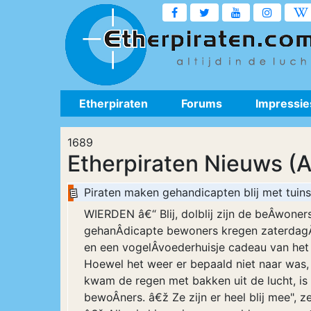
Etherpiraten
Forums
Impressie
1689
Etherpiraten Nieuws (A
Piraten maken gehandicapten blij met tuins
WIERDEN â€“ Blij, dolblij zijn de beÂ­wone
gehanÂ­dicapte bewoners kregen zaterdagÂ­
en een vogelÂ­voederhuisje cadeau van het 
Hoewel het weer er bepaald niet naar was, 
kwam de regen met bakken uit de lucht, i
bewoÂ­ners. â€ž Ze zijn er heel blij mee",