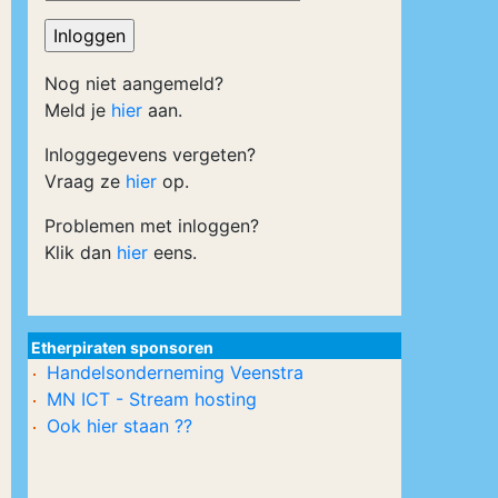
Nog niet aangemeld?
Meld je
hier
aan.
Inloggegevens vergeten?
Vraag ze
hier
op.
Problemen met inloggen?
Klik dan
hier
eens.
Etherpiraten sponsoren
Handelsonderneming Veenstra
MN ICT - Stream hosting
Ook hier staan ??