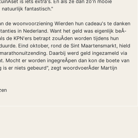
uinÂ­set is iets extra's. En als ze dan zo'n mooie
natuurlijk fantastisch."
n de woonvoorziening Wierden hun cadeau's te danken
tanties in Nederland. Want het geld was eigenlijk beÂ­
ls de KPN'ers betrapt zouÂ­den worden tijdens hun
 duurde. Eind oktober, rond de Sint Maartensmarkt, hield
marathonuitzending. Daarbij werd geld ingezameld via
t. Mocht er worden ingegreÂ­pen dan kon de boete van
is er niets gebeurd", zegt woordvoerÂ­der Martijn
zen