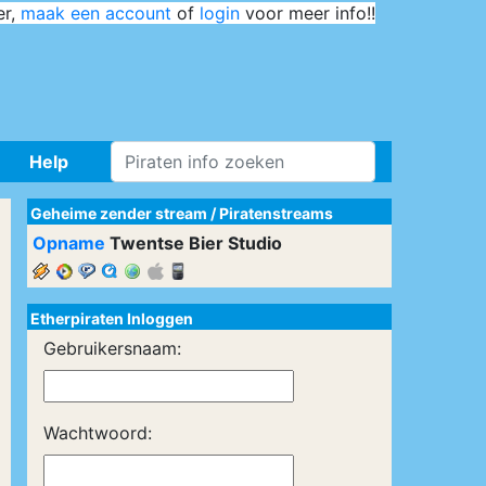
er,
maak een account
of
login
voor meer info!!
Help
Geheime zender stream
/
Piratenstreams
Opname
Twentse Bier Studio
Etherpiraten Inloggen
Gebruikersnaam:
Wachtwoord: