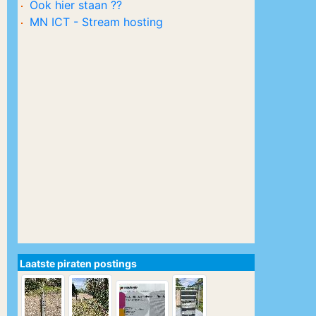
Ook hier staan ??
MN ICT - Stream hosting
Laatste piraten postings