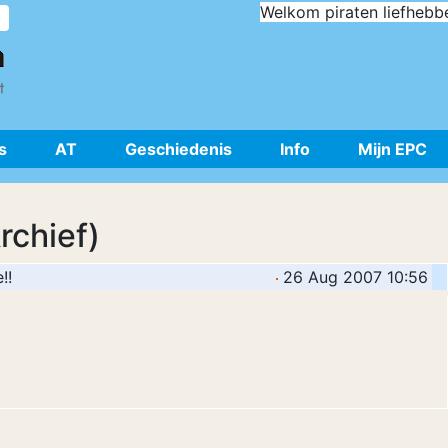
Welkom piraten liefhebb
s
AT
Geschiedenis
Info
Mijn EPC
rchief)
!!
26 Aug 2007 10:56