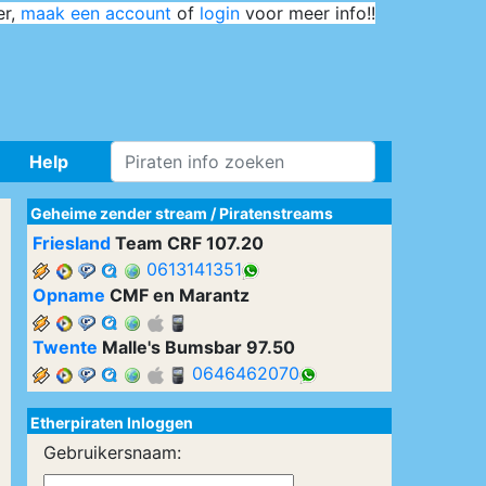
er,
maak een account
of
login
voor meer info!!
Help
Geheime zender stream
/
Piratenstreams
Friesland
Team CRF 107.20
0613141351
Opname
CMF en Marantz
Twente
Malle's Bumsbar 97.50
0646462070
Etherpiraten Inloggen
Gebruikersnaam: