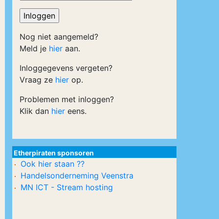
Nog niet aangemeld?
Meld je
hier
aan.
Inloggegevens vergeten?
Vraag ze
hier
op.
Problemen met inloggen?
Klik dan
hier
eens.
Etherpiraten sponsoren
Ook hier staan ??
Handelsonderneming Veenstra
MN ICT - Stream hosting