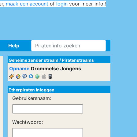
er,
maak een account
of
login
voor meer info!!
Help
Geheime zender stream
/
Piratenstreams
Opname
Drommelse Jongens
Etherpiraten Inloggen
Gebruikersnaam:
Wachtwoord: