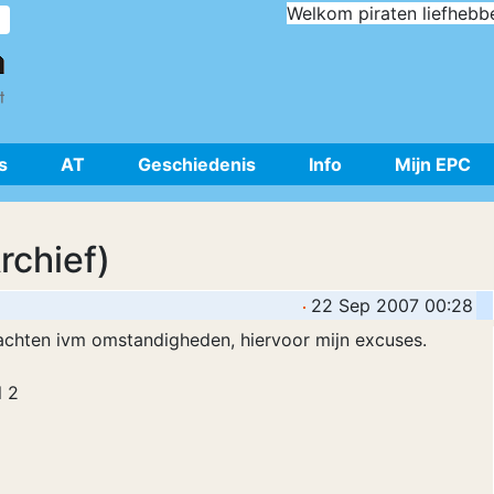
Welkom piraten liefhebb
s
AT
Geschiedenis
Info
Mijn EPC
rchief)
22 Sep 2007 00:28
achten ivm omstandigheden, hiervoor mijn excuses.
l 2