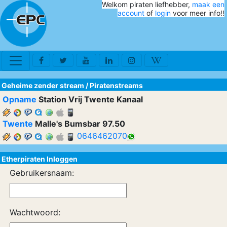
Welkom piraten liefhebber,
maak een
account
of
login
voor meer info!!
Geheime zender stream
/
Piratenstreams
Opname
Station Vrij Twente Kanaal
Twente
Malle's Bumsbar 97.50
0646462070
Etherpiraten Inloggen
Gebruikersnaam:
Wachtwoord: