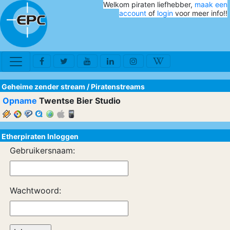
Welkom piraten liefhebber,
maak een
account
of
login
voor meer info!!
Geheime zender stream
/
Piratenstreams
Opname
Twentse Bier Studio
Etherpiraten Inloggen
Gebruikersnaam:
Wachtwoord: