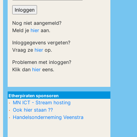
Nog niet aangemeld?
Meld je
hier
aan.
Inloggegevens vergeten?
Vraag ze
hier
op.
Problemen met inloggen?
Klik dan
hier
eens.
Etherpiraten sponsoren
MN ICT - Stream hosting
Ook hier staan ??
Handelsonderneming Veenstra