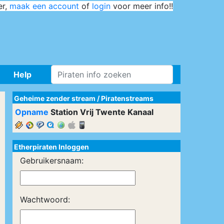
er,
maak een account
of
login
voor meer info!!
Help
Geheime zender stream
/
Piratenstreams
Opname
Station Vrij Twente Kanaal
Etherpiraten Inloggen
Gebruikersnaam:
Wachtwoord: