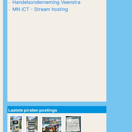
Handelsonderneming Veenstra
MN ICT - Stream hosting
Laatste piraten postings