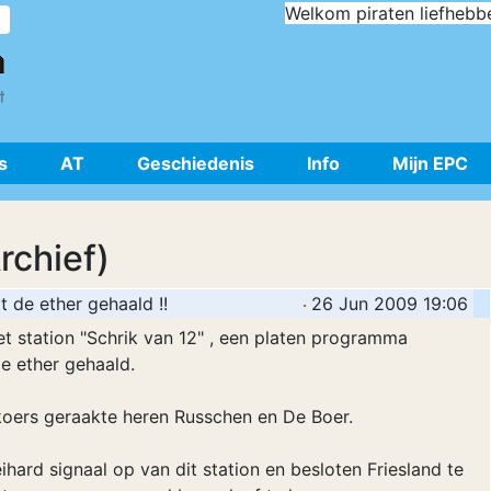
Welkom piraten liefhebb
s
AT
Geschiedenis
Info
Mijn EPC
rchief)
 de ether gehaald !!
26 Jun 2009 19:06
t station "Schrik van 12" , een platen programma
de ether gehaald.
oers geraakte heren Russchen en De Boer.
ard signaal op van dit station en besloten Friesland te