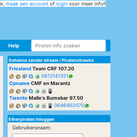
er,
maak een account
of
login
voor meer info!!
Help
Geheime zender stream
/
Piratenstreams
Friesland
Team CRF 107.20
0613141351
Opname
CMF en Marantz
Twente
Malle's Bumsbar 97.50
0646462070
Etherpiraten Inloggen
Gebruikersnaam: