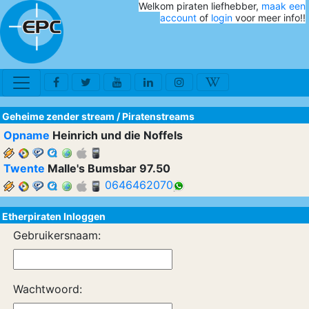
Welkom piraten liefhebber,
maak een
account
of
login
voor meer info!!
Geheime zender stream
/
Piratenstreams
Opname
Heinrich und die Noffels
Twente
Malle's Bumsbar 97.50
0646462070
Etherpiraten Inloggen
Gebruikersnaam:
Wachtwoord: