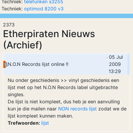
Techniek:
telefunken s3255
Techniek:
optimod 8200 v3
2373
Etherpiraten Nieuws
(Archief)
05 Jul
N.O.N Records lijst online !!
2009
13:29
Nu onder geschiedenis >> vinyl geschiedenis een
lijst met op het N.O.N Records label uitgebrachte
singles.
De lijst is niet kompleet, dus heb je een aanvulling
kun je die mailen naar
NON records lijst
zodat we de
lijst kompleet kunnen maken.
Trefwoorden:
lijst