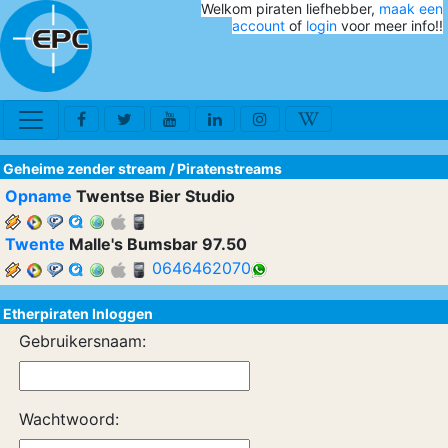
Welkom piraten liefhebber,
maak een
account
of
login
voor meer info!!
Geheime zender stream
/
Piratenstreams
Opname
Twentse Bier Studio
Twente
Malle's Bumsbar 97.50
0646462070
Etherpiraten Inloggen
Gebruikersnaam:
Wachtwoord: