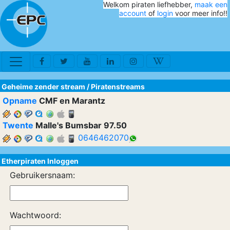
Welkom piraten liefhebber,
maak een
account
of
login
voor meer info!!
Geheime zender stream
/
Piratenstreams
Opname
CMF en Marantz
Twente
Malle's Bumsbar 97.50
0646462070
Etherpiraten Inloggen
Gebruikersnaam:
Wachtwoord: