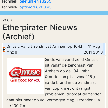
Techniek:
telefunken s3255
Techniek:
optimod 8200 v3
2886
Etherpiraten Nieuws
(Archief)
Qmusic vanuit zendmast Arnhem op 104.1
11 Aug
mhz !!
2011 23:18
Sinds vanavond zend Qmusic
uit vanaf de zendmast van
Arnhem op de 104.1 mhz.
Qmusic kampt al vanaf 15 juli j.l.
na de brand in de zendmast
van Lopik met ontvangst
problemen, doordat de zender
daar niet meer op vol vermogen mag uitzenden via
de 100.7 mhz.