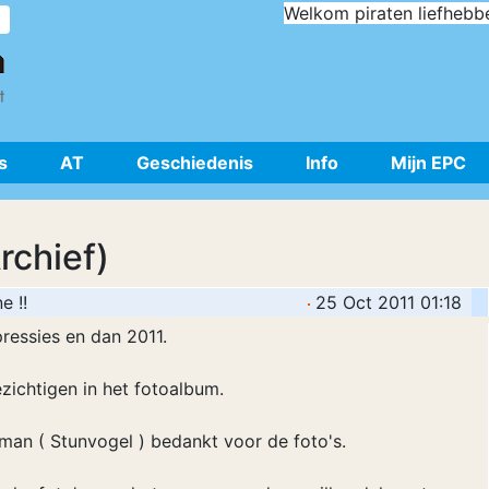
Welkom piraten liefhebb
s
AT
Geschiedenis
Info
Mijn EPC
rchief)
e !!
25 Oct 2011 01:18
pressies en dan 2011.
bezichtigen in het fotoalbum.
man ( Stunvogel ) bedankt voor de foto's.