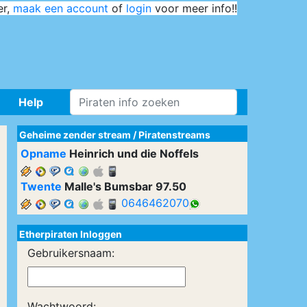
er,
maak een account
of
login
voor meer info!!
Help
Geheime zender stream
/
Piratenstreams
Opname
Heinrich und die Noffels
Twente
Malle's Bumsbar 97.50
0646462070
Etherpiraten Inloggen
Gebruikersnaam:
Wachtwoord: