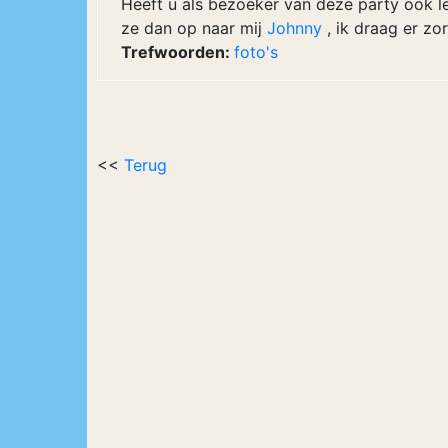
Heeft u als bezoeker van deze party ook le
ze dan op naar mij
Johnny
, ik draag er z
Trefwoorden:
foto's
<<
Terug