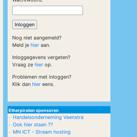
Nog niet aangemeld?
Meld je
hier
aan.
Inloggegevens vergeten?
Vraag ze
hier
op.
Problemen met inloggen?
Klik dan
hier
eens.
Etherpiraten sponsoren
Handelsonderneming Veenstra
Ook hier staan ??
MN ICT - Stream hosting