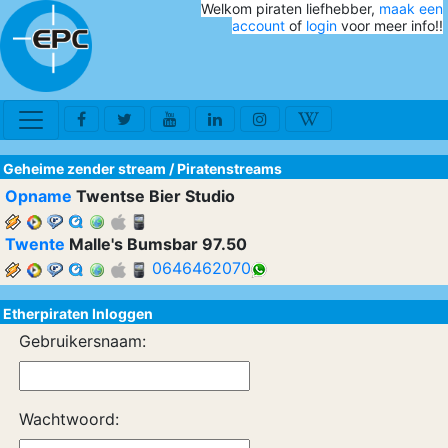
Welkom piraten liefhebber,
maak een
account
of
login
voor meer info!!
Geheime zender stream
/
Piratenstreams
Opname
Twentse Bier Studio
Twente
Malle's Bumsbar 97.50
0646462070
Etherpiraten Inloggen
Gebruikersnaam:
Wachtwoord: