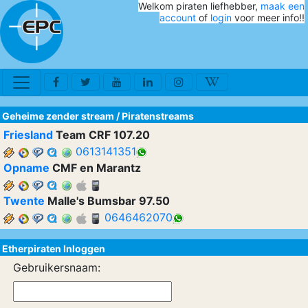
Welkom piraten liefhebber,
maak een
account
of
login
voor meer info!!
Geheime zender stream
/
Piratenstreams
Friesland
Team CRF 107.20
0613141351
Opname
CMF en Marantz
Twente
Malle's Bumsbar 97.50
0646462070
Etherpiraten Inloggen
Gebruikersnaam: