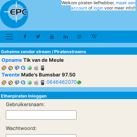
Welkom piraten liefhebber,
maak een
account
of
login
voor meer info!!
Geheime zender stream
/
Piratenstreams
Opname
Tik van de Meule
Twente
Malle's Bumsbar 97.50
0646462070
Etherpiraten Inloggen
Gebruikersnaam:
Wachtwoord: