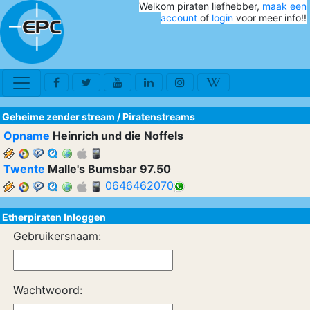
Welkom piraten liefhebber,
maak een
account
of
login
voor meer info!!
Geheime zender stream
/
Piratenstreams
Opname
Heinrich und die Noffels
Twente
Malle's Bumsbar 97.50
0646462070
Etherpiraten Inloggen
Gebruikersnaam:
Wachtwoord: