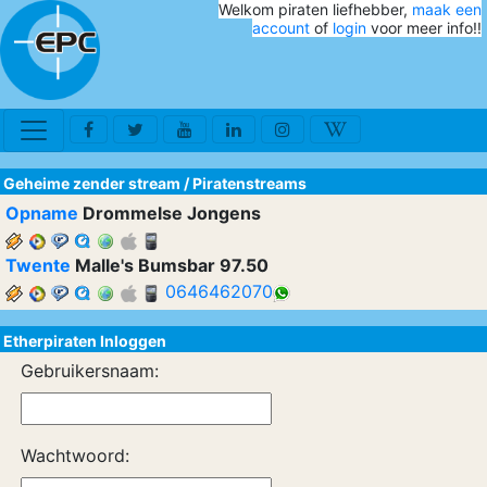
Welkom piraten liefhebber,
maak een
account
of
login
voor meer info!!
Geheime zender stream
/
Piratenstreams
Opname
Drommelse Jongens
Twente
Malle's Bumsbar 97.50
0646462070
Etherpiraten Inloggen
Gebruikersnaam:
Wachtwoord: