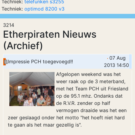
Techniek:
telefunken s3255
Techniek:
optimod 8200 v3
3214
Etherpiraten Nieuws
(Archief)
07 Aug
Impressie PCH toegevoegd!!
2013 14:50
Afgelopen weekend was het
weer raak op de 3 meterband,
met het Team PCH uit Friesland
op de 95.1 mhz. Ondanks dat
de R.V.R. zender op half
vermogen draaide was het een
zeer geslaagd onder het motto "het hoeft niet hard
te gaan als het maar gezellig is".