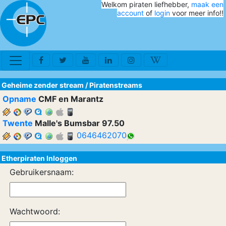
Welkom piraten liefhebber,
maak een
account
of
login
voor meer info!!
Geheime zender stream
/
Piratenstreams
Opname
CMF en Marantz
Twente
Malle's Bumsbar 97.50
0646462070
Etherpiraten Inloggen
Gebruikersnaam:
Wachtwoord: