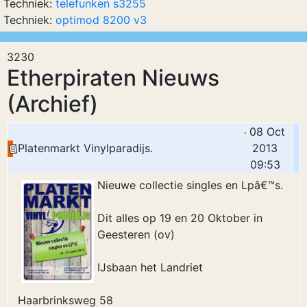
Techniek:
telefunken s3255
Techniek:
optimod 8200 v3
3230
Etherpiraten Nieuws
(Archief)
08 Oct
Platenmarkt Vinylparadijs.
2013
09:53
Nieuwe collectie singles en Lpâ€™s.
Dit alles op 19 en 20 Oktober in
Geesteren (ov)
IJsbaan het Landriet
Haarbrinksweg 58