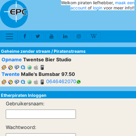
Welkom piraten liefhebber,
maak een
account
of
login
voor meer info!!
Geheime zender stream
/
Piratenstreams
Opname
Twentse Bier Studio
Twente
Malle's Bumsbar 97.50
0646462070
Etherpiraten Inloggen
Gebruikersnaam:
Wachtwoord: