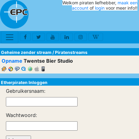
Welkom piraten liefhebber,
maak een
account
of
login
voor meer info!!
Geheime zender stream
/
Piratenstreams
Opname
Twentse Bier Studio
Etherpiraten Inloggen
Gebruikersnaam:
Wachtwoord: