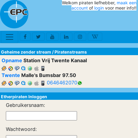
Welkom piraten liefhebber,
maak een
account
of
login
voor meer info!!
Geheime zender stream
/
Piratenstreams
Opname
Station Vrij Twente Kanaal
Twente
Malle's Bumsbar 97.50
0646462070
Etherpiraten Inloggen
Gebruikersnaam:
Wachtwoord: